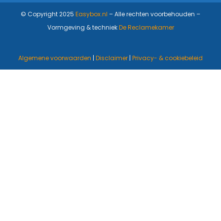
© Copyright 2025
Easybox.nl
– Alle rechten voorbehouden –
Vormgeving & techniek
De Reclamekamer
Algemene voorwaarden
|
Disclaimer
|
Privacy- & cookiebeleid