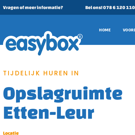
Vragen of meer informatie?
Bel ons! 078 6 120 11
HOME
VOOR
TIJDELIJK HUREN IN
Opslagruimte
Etten-Leur
Locatie