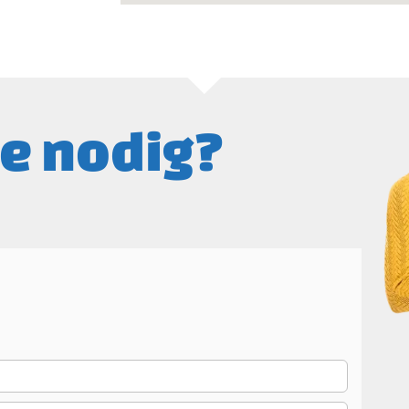
te nodig?
N