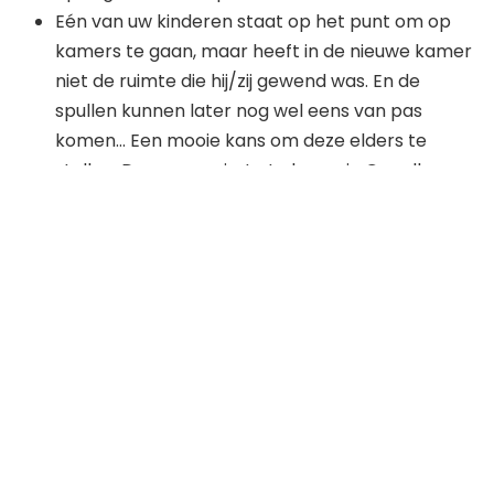
Eén van uw kinderen staat op het punt om op
kamers te gaan, maar heeft in de nieuwe kamer
niet de ruimte die hij/zij gewend was. En de
spullen kunnen later nog wel eens van pas
komen… Een mooie kans om deze elders te
stallen. Door een ruimte te huren in Capelle aan
den IJssel bespaart u hiermee op de lange
termijn kosten. Een nieuwe inboedel is dan
namelijk niet nodig!
U heeft een winkel dat seizoensgebonden
producten verkoopt. Zoals wellicht skispullen.
Deze gaan in de zomer helaas wat minder goed
in de verkoop, maar nemen wel ruimte in. Een
uitgelezen kans om voor een kortere periode
opslag in Capelle aan den IJssel te huren.
U gaat thuis of op de zaak verbouwen en al het