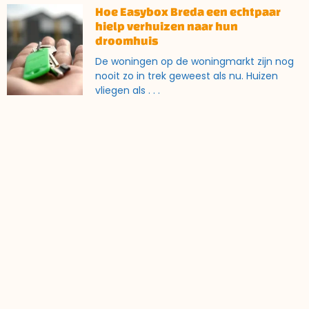
Hoe Easybox Breda een echtpaar
hielp verhuizen naar hun
droomhuis
De woningen op de woningmarkt zijn nog
nooit zo in trek geweest als nu. Huizen
vliegen als
LEES MEER
Tuinhuisje wordt (thuis)werkkamer
Helaas leven we momenteel in bizarre
tijden waarin het coronavirus een grote
impact op ons leven heeft.
LEES MEER
Hoe Easybox Ridderkerk hielp bij
een scheiding
Op onze website heeft u al verschillende
redenen kunnen lezen waarom mensen