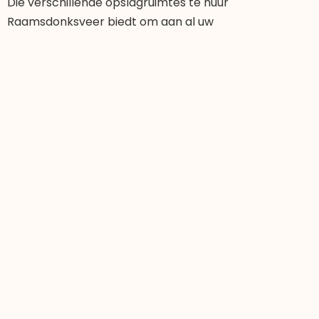
Die verschillende opslagruimtes te huur
Raamsdonksveer biedt om aan al uw
opslagbehoeften te voldoen. Onze gunstige ligging en
ruime keuze aan opslagmogelijkheden maken
Easybox de perfecte keuze voor inwoners van
Raamsdonksveer die extra opslagruimte nodig
hebben.
Ook interessant
Verhuizen naar een kleinere woning
Facebook Twitter LinkedIn Verhuizen naar
een kleinere woning komt steeds vaker
voor. Mensen kiezen bewuster voor
compact
LEES MEER