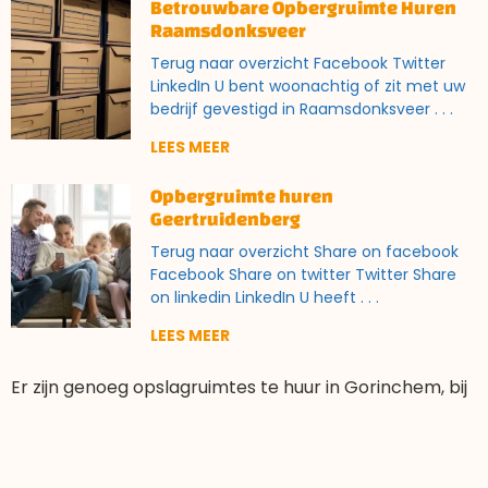
Betrouwbare Opbergruimte Huren
Raamsdonksveer
Terug naar overzicht Facebook Twitter
LinkedIn U bent woonachtig of zit met uw
bedrijf gevestigd in Raamsdonksveer
LEES MEER
Opbergruimte huren
Geertruidenberg
Terug naar overzicht Share on facebook
Facebook Share on twitter Twitter Share
on linkedin LinkedIn U heeft
LEES MEER
Er zijn genoeg opslagruimtes te huur in Gorinchem, bij
Easybox selfstorage. Wij bieden hier diverse ruimtes
aan, dat bij 1m2 start en tot wel 18m2 gaat. Dit zegt u
wellicht niet veel, we begrijpen dat het lastig in te